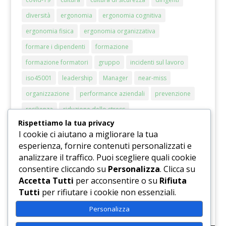
diversità
ergonomia
ergonomia cognitiva
ergonomia fisica
ergonomia organizzativa
formare i dipendenti
formazione
formazione formatori
gruppo
incidenti sul lavoro
iso45001
leadership
Manager
near-miss
organizzazione
performance aziendali
prevenzione
resilienza
riduzione dello stress
Rispettiamo la tua privacy
riduzione del rischio stress
rischi chimici
rischio
I cookie ci aiutano a migliorare la tua
RSPP
sicurezza
sicurezza sul lavoro
smart working
esperienza, fornire contenuti personalizzati e
analizzare il traffico. Puoi scegliere quali cookie
sostenibilità
stress
stress lavorativo
consentire cliccando su
Personalizza
. Clicca su
stress lavoro correlato
strumento di valutazione
Accetta Tutti
per acconsentire o su
Rifiuta
valutazione del rischio
Tutti
per rifiutare i cookie non essenziali.
Personalizza