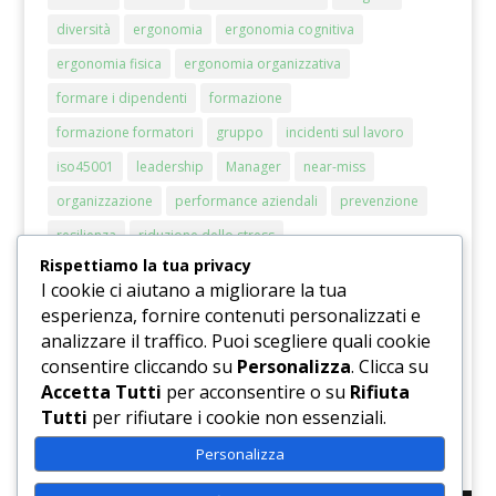
diversità
ergonomia
ergonomia cognitiva
ergonomia fisica
ergonomia organizzativa
formare i dipendenti
formazione
formazione formatori
gruppo
incidenti sul lavoro
iso45001
leadership
Manager
near-miss
organizzazione
performance aziendali
prevenzione
resilienza
riduzione dello stress
Rispettiamo la tua privacy
riduzione del rischio stress
rischi chimici
rischio
I cookie ci aiutano a migliorare la tua
RSPP
sicurezza
sicurezza sul lavoro
smart working
esperienza, fornire contenuti personalizzati e
sostenibilità
stress
stress lavorativo
analizzare il traffico. Puoi scegliere quali cookie
consentire cliccando su
Personalizza
. Clicca su
stress lavoro correlato
strumento di valutazione
Accetta Tutti
per acconsentire o su
Rifiuta
valutazione del rischio
Tutti
per rifiutare i cookie non essenziali.
Personalizza