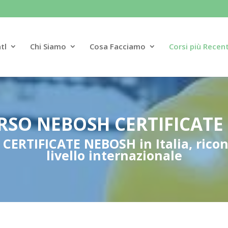
tl
Chi Siamo
Cosa Facciamo
Corsi più Recent
RSO NEBOSH CERTIFICATE 
l CERTIFICATE NEBOSH in Italia, rico
livello internazionale