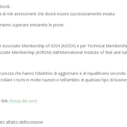
 book.
ca di risk assessment che dovrà essere successivamente inviata
vranno superare entrambe le prove.
i per Associate Membership of IOSH (AIOSH) e per Technical Membersh
ociate Membership (AIIRSM) dall’International Institute of Risk and 
icurezza che hanno l’obiettivo di aggiornarsi e di riqualificarsi secondo g
llare i rischi in molte nazioni e nell’ambito di qualsiasi tipo di busine
 link:
Prezzi dei corsi
 all’atto dell’iscrizione