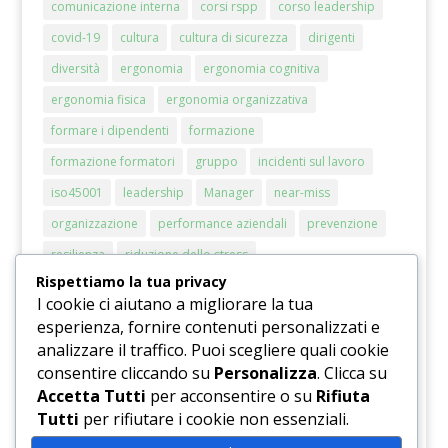
comunicazione interna
corsi rspp
corso leadership
covid-19
cultura
cultura di sicurezza
dirigenti
diversità
ergonomia
ergonomia cognitiva
ergonomia fisica
ergonomia organizzativa
formare i dipendenti
formazione
formazione formatori
gruppo
incidenti sul lavoro
iso45001
leadership
Manager
near-miss
organizzazione
performance aziendali
prevenzione
resilienza
riduzione dello stress
Rispettiamo la tua privacy
riduzione del rischio stress
rischi chimici
rischio
I cookie ci aiutano a migliorare la tua
RSPP
sicurezza
sicurezza sul lavoro
smart working
esperienza, fornire contenuti personalizzati e
analizzare il traffico. Puoi scegliere quali cookie
sostenibilità
stress
stress lavorativo
consentire cliccando su
Personalizza
. Clicca su
stress lavoro correlato
strumento di valutazione
Accetta Tutti
per acconsentire o su
Rifiuta
valutazione del rischio
Tutti
per rifiutare i cookie non essenziali.