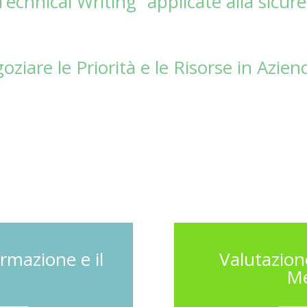
echnical Writing” applicate alla sicur
iare le Priorità e le Risorse in Azien
ormazione e il
Valutazione
Me