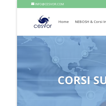
INFO@CESVOR.COM
Home
NEBOSH & Corsi In
CORSI S