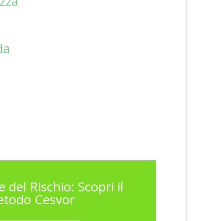
ezza
da
 del Rischio: Scopri il
todo Cesvor