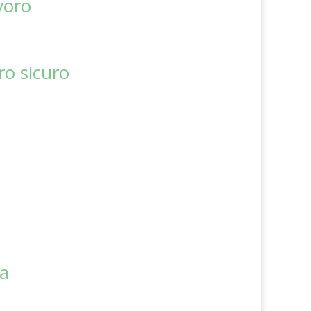
voro
ro sicuro
za