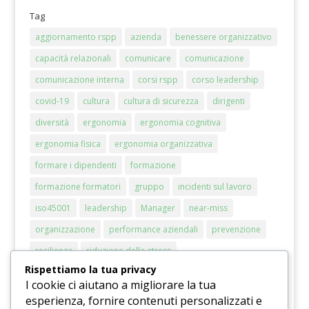
Tag
aggiornamento rspp
azienda
benessere organizzativo
capacità relazionali
comunicare
comunicazione
comunicazione interna
corsi rspp
corso leadership
covid-19
cultura
cultura di sicurezza
dirigenti
diversità
ergonomia
ergonomia cognitiva
ergonomia fisica
ergonomia organizzativa
formare i dipendenti
formazione
formazione formatori
gruppo
incidenti sul lavoro
iso45001
leadership
Manager
near-miss
organizzazione
performance aziendali
prevenzione
resilienza
riduzione dello stress
Rispettiamo la tua privacy
riduzione del rischio stress
rischi chimici
rischio
I cookie ci aiutano a migliorare la tua
RSPP
sicurezza
sicurezza sul lavoro
smart working
esperienza, fornire contenuti personalizzati e