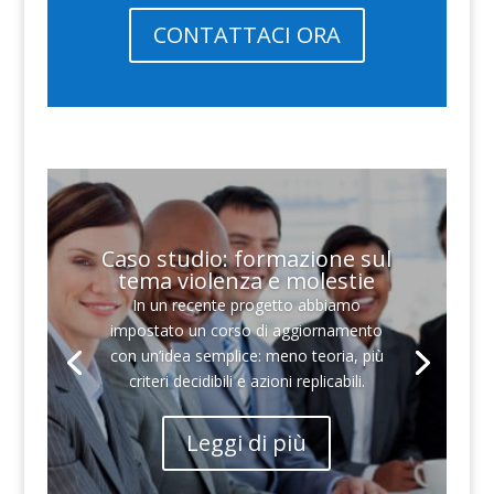
CONTATTACI ORA
Caso studio: formazione sul
tema violenza e molestie
In un recente progetto abbiamo
impostato un corso di aggiornamento
con un’idea semplice: meno teoria, più
criteri decidibili e azioni replicabili.
Leggi di più