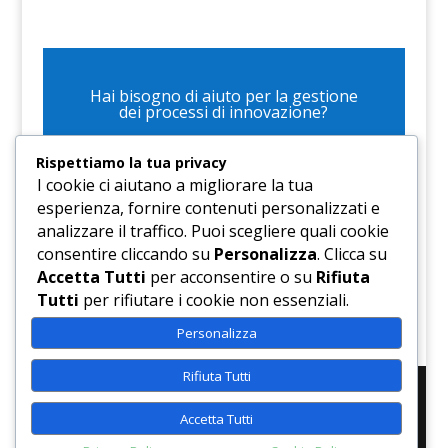
Hai bisogno di aiuto per la gestione
dei processi di innovazione?
CONTATTACI
Rispettiamo la tua privacy
I cookie ci aiutano a migliorare la tua
esperienza, fornire contenuti personalizzati e
analizzare il traffico. Puoi scegliere quali cookie
consentire cliccando su
Personalizza
. Clicca su
Accetta Tutti
per acconsentire o su
Rifiuta
Tutti
per rifiutare i cookie non essenziali.
Personalizza
Rifiuta Tutti
Accetta Tutti
P.IVA 05459350962 | Copyright© 2016/17 Cesvor -