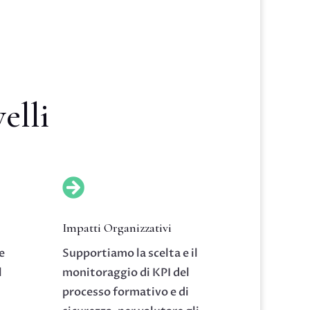
elli

Impatti Organizzativi
e
Supportiamo la scelta e il
l
monitoraggio di KPI del
processo formativo e di