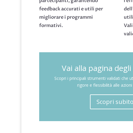
partecipanti, garantendo
l’ef
feedback accurati e utili per
del
migliorare i programmi
util
formativi.
Vali
vali
Vai alla pagina degl
Scopri i principali strumenti validati che u
rigore e flessibilità alle azion
Scopri subit