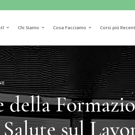
tl
Chi Siamo
Cosa Facciamo
Corsi più Recent
NE
e della Formazio
 Salute sul Lavo