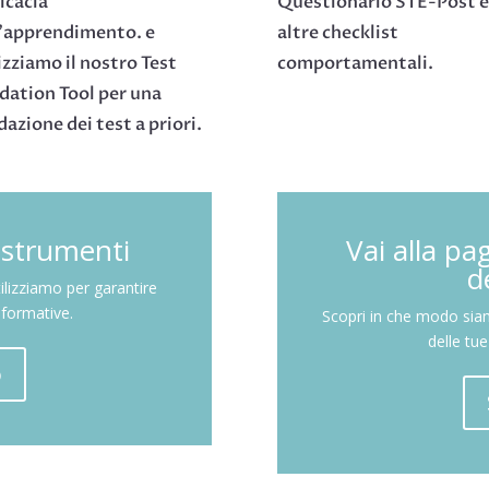
ficacia
Questionario STE-Post e
l’apprendimento. e
altre checklist
izziamo il nostro Test
comportamentali.
dation Tool per una
dazione dei test a priori.
i strumenti
Vai alla pa
d
tilizziamo per garantire
i formative.
Scopri in che modo siam
delle tu
o