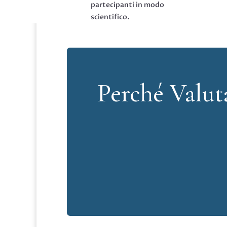
partecipanti in modo
scientifico.
Perché Valut