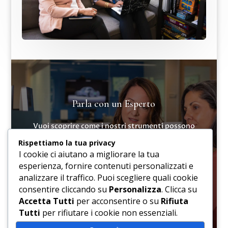
Parla con un Esperto
Vuoi scoprire come i nostri strumenti possono
rivoluzionare la tua formazione aziendale? Contatta
Rispettiamo la tua privacy
i nostri esperti per una consulenza personalizzata e
I cookie ci aiutano a migliorare la tua
scopri il valore dei nostri servizi innovativi.
esperienza, fornire contenuti personalizzati e
analizzare il traffico. Puoi scegliere quali cookie
consentire cliccando su
Personalizza
. Clicca su
Contattaci Ora
Accetta Tutti
per acconsentire o su
Rifiuta
Tutti
per rifiutare i cookie non essenziali.