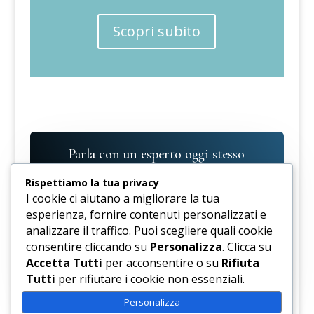
Scopri subito
Parla con un esperto oggi stesso
Vuoi scoprire come Cesvor può trasformare la
Rispettiamo la tua privacy
tua strategia formativa? Compila il modulo e
I cookie ci aiutano a migliorare la tua
un nostro esperto ti contatterà per una
esperienza, fornire contenuti personalizzati e
consulenza personalizzata.
analizzare il traffico. Puoi scegliere quali cookie
consentire cliccando su
Personalizza
. Clicca su
Accetta Tutti
per acconsentire o su
Rifiuta
Contattaci Ora
Tutti
per rifiutare i cookie non essenziali.
Personalizza