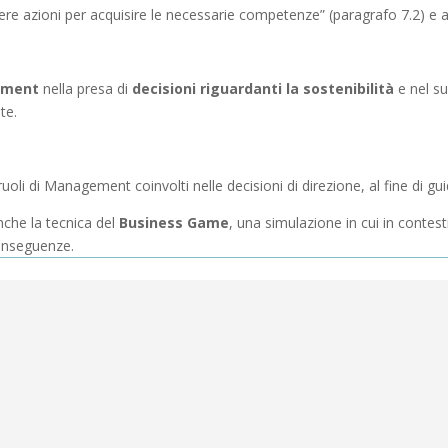
ere azioni per acquisire le necessarie competenze” (paragrafo 7.2) e a
ment
nella presa di
decisioni riguardanti la sostenibilità
e nel s
te.
 ruoli di Management coinvolti nelle decisioni di direzione, al fine di gu
anche la tecnica del
Business Game
, una simulazione in cui in contes
conseguenze.