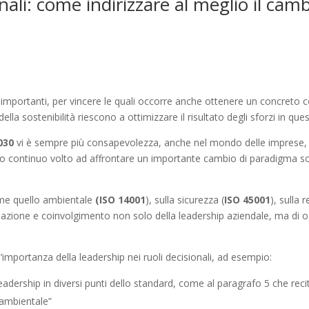
ionali: come indirizzare al meglio il ca
mportanti, per vincere le quali occorre anche ottenere un concreto c
la sostenibilità riescono a ottimizzare il risultato degli sforzi in ques
030
vi è sempre più consapevolezza, anche nel mondo delle imprese, d
to continuo volto ad affrontare un importante cambio di paradigma 
 come quello ambientale
(ISO 14001
), sulla sicurezza (
ISO 45001
), sulla 
ipazione e coinvolgimento non solo della leadership aziendale, ma di og
’importanza della leadership nei ruoli decisionali, ad esempio:
leadership in diversi punti dello standard, come al paragrafo 5 che reci
 ambientale”