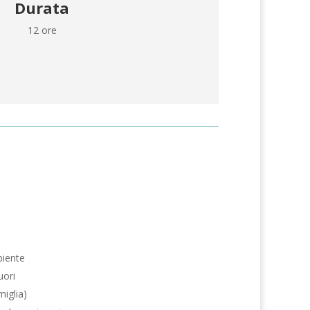
Durata
12 ore
biente
uori
miglia)