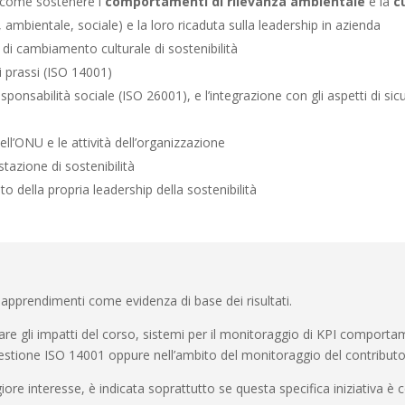
e: come sostenere i
comportamenti di rilevanza ambientale
e la
c
mbientale, sociale) e la loro ricaduta sulla leadership in azienda
di cambiamento culturale di sostenibilità
ri prassi (ISO 14001)
sponsabilità sociale (ISO 26001), e l’integrazione con gli aspetti di sic
ll’ONU e le attività dell’organizzazione
stazione di sostenibilità
o della propria leadership della sostenibilità
 apprendimenti come evidenza di base dei risultati.
are gli impatti del corso, sistemi per il monitoraggio di KPI comportam
 Gestione ISO 14001 oppure nell’ambito del monitoraggio del contribu
ore interesse, è indicata soprattutto se questa specifica iniziativa è co