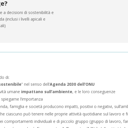
ge?
a decisioni di sostenibilità e
 (inclusi i livelli apicali e
ali)
do di:
sostenibile
” nel senso dell’
Agenda 2030 dell’ONU
tività umane
impattano sull’ambiente
, e le loro conseguenze
e spiegarne l’importanza
da, famiglia e società producono impatti, positivi o negativi, sull’am
he ciascuno può tenere nelle proprie attività quotidiane sul lavoro e f
dei comportamenti individuali e di piccolo gruppo (gruppo di lavoro, fa