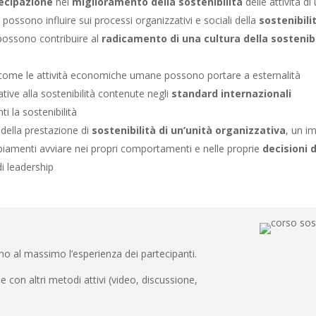
ecipazione
nel
miglioramento della sostenibilità
delle attività d
possono influire sui processi organizzativi e sociali della
sostenibili
ossono contribuire al
radicamento di una cultura della sostenibi
come le attività economiche umane possono portare a esternalità
ative alla sostenibilità contenute negli
standard internazionali
i la sostenibilità
 della prestazione di
sostenibilità di un’unità organizzativa
, un i
biamenti avviare nei propri comportamenti e nelle proprie
decisioni 
i leadership
zano al massimo l’esperienza dei partecipanti.
 con altri metodi attivi (video, discussione,