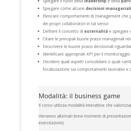
Spiegare il ruolo della
leadership
e della
part
Spiegare come alcune
decisioni manageriali
Elencare comportamenti di management che p
dei propri collaboratori in tal senso
Definire il concetto di
esternalità
e spiegare 
Citare le principali buone prassi manageriali rel
Descrivere le buone prassi decisionali riguardant
Identificare appropriati KPI per il monitoraggio
Decidere quali aspetti consolidare o quali cam
focalizzazione sui comportamenti lavorativi e d
Modalità: il business game
Il corso utilizza modalità interattive che valoriz
Verranno alternati brevi momenti di presentazione
esercitazioni).