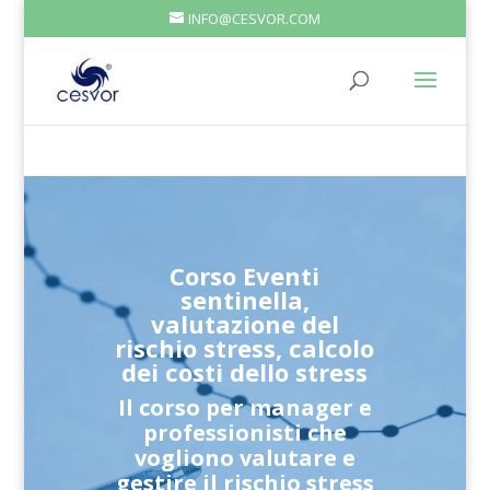
INFO@CESVOR.COM
Corso Eventi
sentinella,
valutazione del
rischio stress, calcolo
dei costi dello stress
Il corso per manager e
professionisti che
vogliono valutare e
gestire il rischio stress