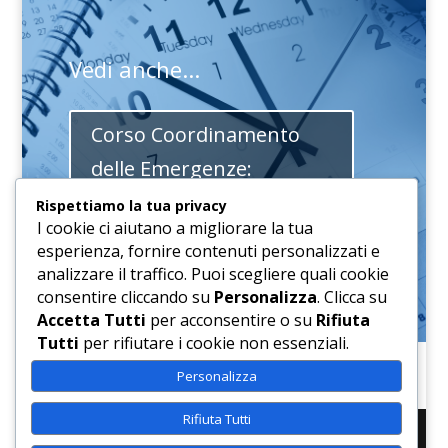
Vedi anche...
Corso Coordinamento
delle Emergenze:
Comunicazione e Fattore
Rispettiamo la tua privacy
I cookie ci aiutano a migliorare la tua
Umano
esperienza, fornire contenuti personalizzati e
analizzare il traffico. Puoi scegliere quali cookie
consentire cliccando su
Personalizza
. Clicca su
Accetta Tutti
per acconsentire o su
Rifiuta
Tutti
per rifiutare i cookie non essenziali.
Personalizza
Rifiuta Tutti